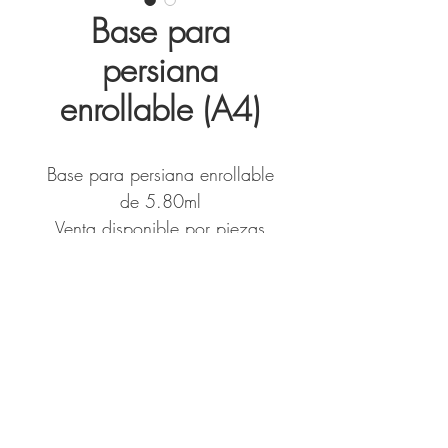
Base para
persiana
enrollable (A4)
Base para persiana enrollable
de 5.80ml
Venta disponible por piezas
sueltas o por paquete
20 piezas por paquete
Disponible unicamente en color
blanco
VOLVER
www.katrinablinds.com
AGUASCALIENTES, MX.